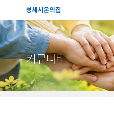
성세시온의집
커뮤니티