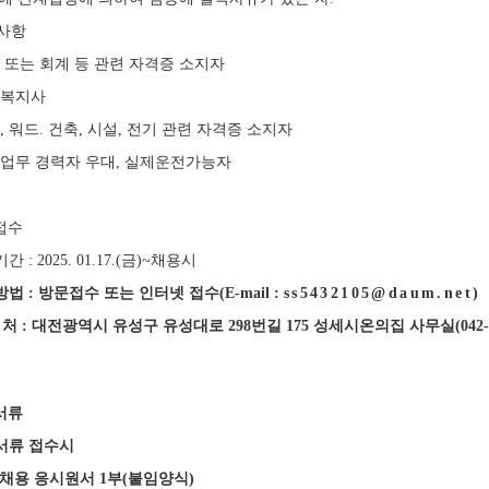
사항
산 또는 회계 등 관련 자격증 소지자
회복지사
, 워드. 건축, 시설, 전기 관련 자격증 소지자
정업무 경력자 우대, 실제운전가능자
서접수
간 : 2025. 01.17.(금)~채용시
방법
:
방문접수 또는 인터넷 접수
(E-mail :
ss5432105@daum.net)
 처
:
대전광역시 유성구 유성대로
298
번길
175
성세시온의집 사무실
(042
서류
서류 접수시
채용 응시원서
1
부
(
붙임양식
)