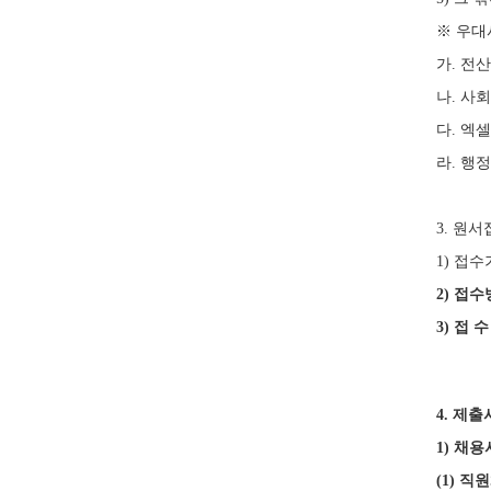
※ 우대
가. 전
나. 사
다. 엑셀
라. 행
3. 원
1) 접수기
2)
접수
3)
접 수
4.
제출
1)
채용
(1)
직원