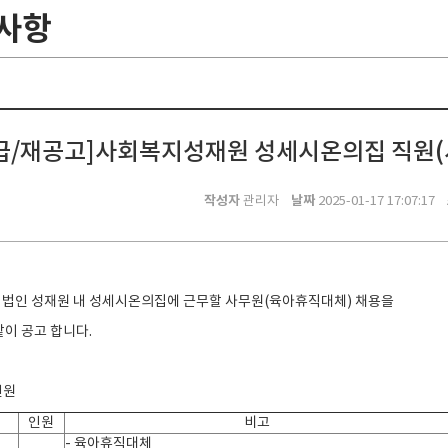
사항
급/재공고]사회복지성재원 성세시온의집 직원(
작성자
날짜
관리자
2025-01-17 17:07:17
법인 성재원 내 성세시온의집에 근무할 사무원(육아휴직대체) 채용을
같이 공고 합니다.
인원
인원
비고
- 육아휴직대체