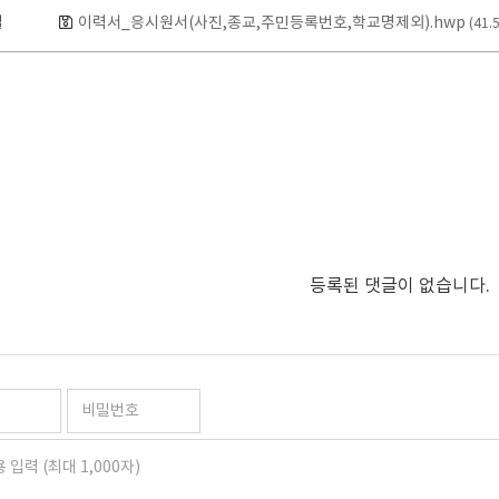
일
이력서_응시원서(사진,종교,주민등록번호,학교명제외).hwp
(41.
등록된 댓글이 없습니다.