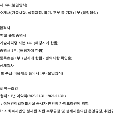
력서
1
부
.(
붙임양식
)
소개서
(
가족사항
,
성장과정
,
특기
,
포부 등 기재
) 1
부
(
붙임양식
)
 합격시
학교 졸업증명서
기술자격증 사본
1
부
. (
해당자에 한함
)
력증명서
1
부
. (
해당자에 한함
)
민등록초본
1
부
. (
남자에 한함
-
병역사항 확인용
)
신채검사
보 수집
·
이용제공 동의서
1
부
.(
붙임양식
)
 및 복무조건
무형태
: 1
년 계약직
(2025.01.31.~2026.01.30.)
수
:
장애인직업재활시설 종사자 인건비 가이드라인에 의함
.
무
:
사회복지법인 성재원 직원 복무규정 및 성세시온의집 운영규정
,
취업