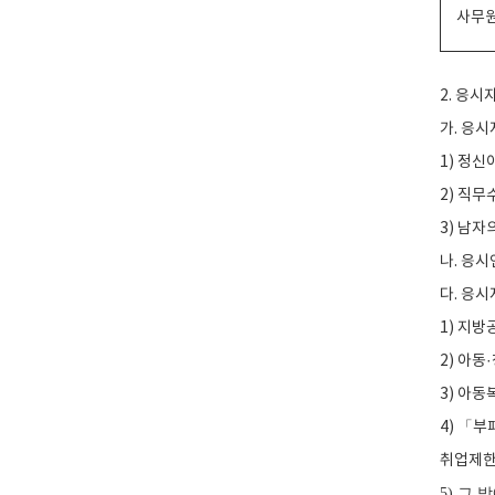
사무
2. 응시
가. 응
1) 정신
2) 직무
3) 남자
나. 응시
다. 응시
1) 지
2) 아동
3) 아
4) 「
취업제한
5) 그