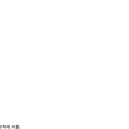
규칙에 의함
.