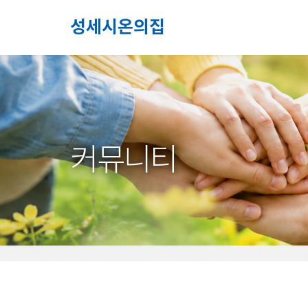
성세시온의집
커뮤니티